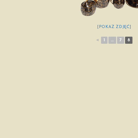
[POKAZ ZDJĘĆ]
◄
1
...
7
8